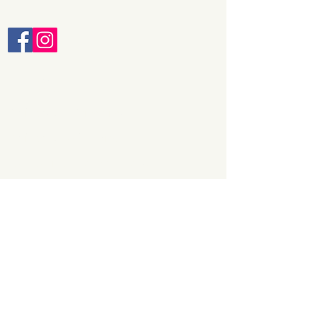
LEGAL
Política de Privacitat
Política de Cookies
Termes i Condicions d'ús
Carrer Sant Antoni, 12
08757 Corbera de Llobregat
93 650 13 04
xarcuteriaplanas@gmail.com