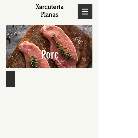
Xarcuteria
Planas
Porc
Carn fresca