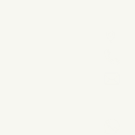
GAL
Car
087
93
ica de Privacitat
xar
tica de Cookies
Whatsapp p
es i Condicions d'ús
66