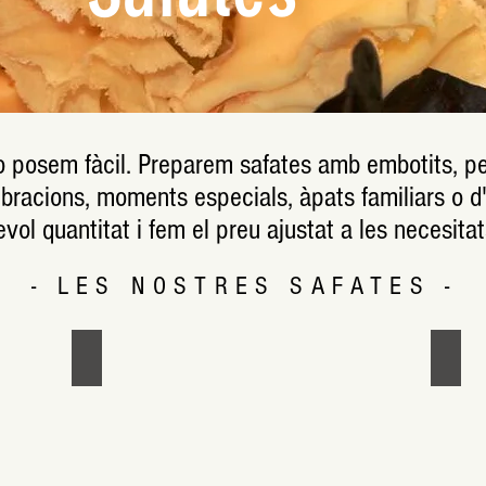
o posem fàcil. Preparem safates amb embotits, per
ebracions, moments especials, àpats familiars o d
ol quantitat i fem el preu ajustat a les necesit
- LES NOSTRES SAFATES -
a Planas
Safata formatges i pernil - xarcuteria Planas
Safa