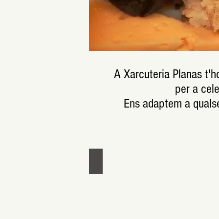
A Xarcuteria Planas t'h
per a cel
Ens adaptem a qualsev
Safata formatges 1 - xarcuteri