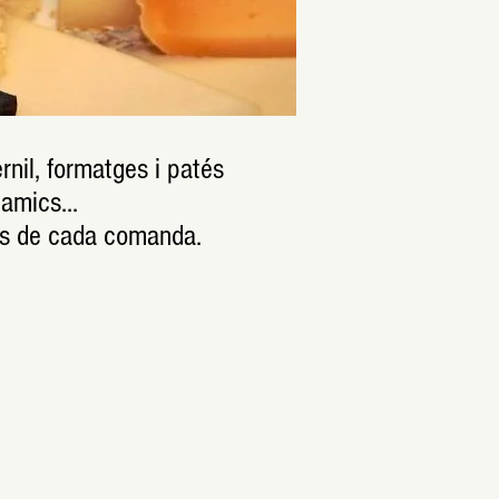
nil, formatges i patés
'amics...
ats de cada comanda.
ta embotits, pernil i formatges - xarcuteria Planas