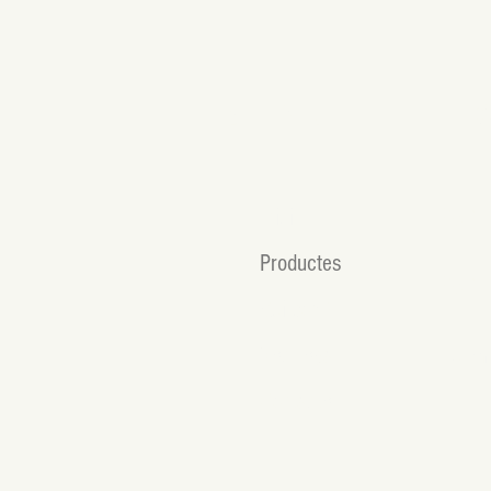
MENU
LE
Polít
Inici
Productes
Polí
Qui som?
Term
Xec regal
Contacte