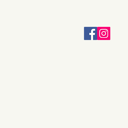
rer Sant Antoni, 12
57 Corbera de Llobregat
 650 13 04
cuteriaplanas@gmail.com
er comandes o consultes:
9 622 494